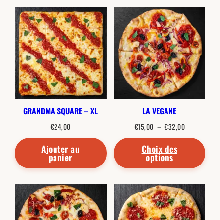
GRANDMA SQUARE – XL
LA VEGANE
Plage
€
24,00
€
15,00
–
€
32,00
de
prix :
€15,00
Ajouter au
Choix des
à
panier
options
€32,00