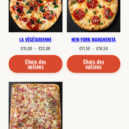
LA VÉGÉTARIENNE
NEW-YORK MARGHERITA
Plage
Plage
€
15,00
–
€
32,00
€
11,50
–
€
16,50
de
de
prix :
prix :
€15,00
€11,50
Choix des
Choix des
à
à
options
options
€32,00
€16,50