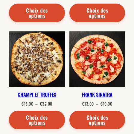
de
de
prix :
prix :
€10,50
€15,00
Choix des
Choix des
à
à
options
options
€17,00
€32,00
CHAMPI ET TRUFFES
FRANK SINATRA
Plage
Plage
€
15,00
–
€
32,00
€
13,00
–
€
19,00
de
de
prix :
prix :
€15,00
€13,00
Choix des
Choix des
à
à
options
options
€32,00
€19,00