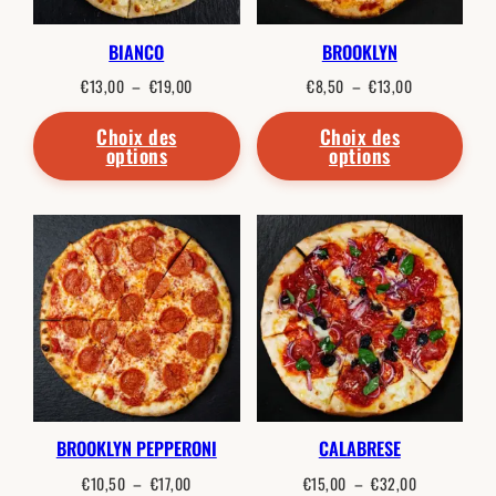
BIANCO
BROOKLYN
Plage
Plage
€
13,00
–
€
19,00
€
8,50
–
€
13,00
de
de
prix :
prix :
€13,00
€8,50
Choix des
Choix des
à
à
options
options
€19,00
€13,00
BROOKLYN PEPPERONI
CALABRESE
Plage
Plage
€
10,50
–
€
17,00
€
15,00
–
€
32,00