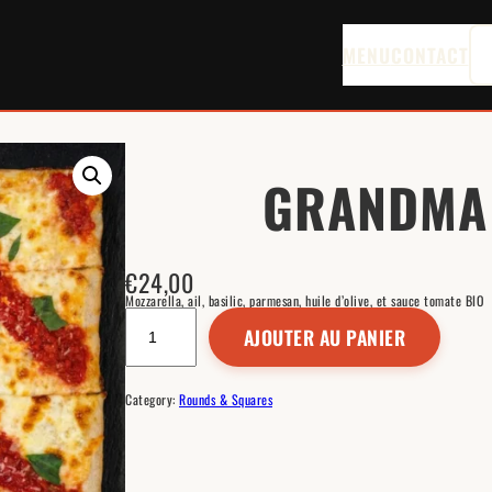
MENU
CONTACT
GRANDMA 
€
24,00
Mozzarella, ail, basilic, parmesan, huile d’olive, et sauce tomate BIO
q
u
AJOUTER AU PANIER
a
n
t
i
t
Category:
Rounds & Squares
é
d
e
G
R
A
N