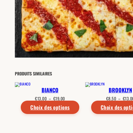
PRODUITS SIMILAIRES
BIANCO
BROOKLYN
Plage
€
13,00
–
€
19,00
€
8,50
–
€
13,0
de
Choix des options
prix :
Choix des opt
€13,00
à
€19,00