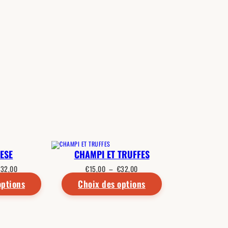
ESE
CHAMPI ET TRUFFES
Plage
Plage
€
32,00
€
15,00
–
€
32,00
de
de
options
prix :
Choix des options
prix :
€15,00
€15,00
à
à
€32,00
€32,00