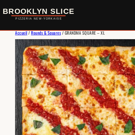
Aller
Au
Contenu
Accueil
/
Rounds & Squares
/ GRANDMA SQUARE – XL