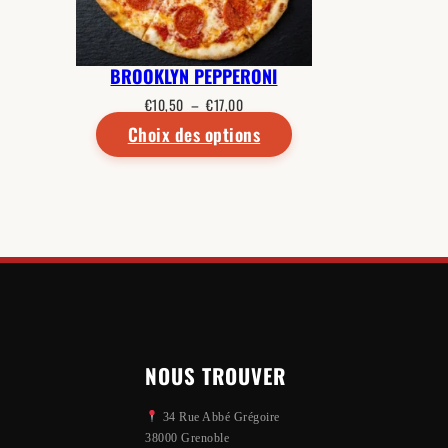
BROOKLYN PEPPERONI
Plage
€
10,50
–
€
17,00
de
Choix des options
prix :
€10,50
à
€17,00
NOUS TROUVER
34 Rue Abbé Grégoire
38000 Grenoble